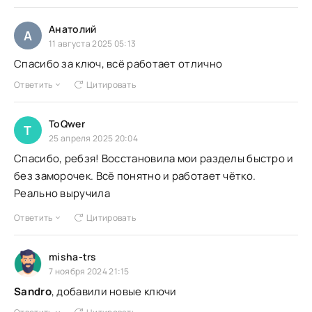
Анатолий
А
11 августа 2025 05:13
Спасибо за ключ, всё работает отлично
Ответить
Цитировать
ToQwer
T
25 апреля 2025 20:04
Спасибо, ребзя! Восстановила мои разделы быстро и
без заморочек. Всё понятно и работает чётко.
Реально выручила
Ответить
Цитировать
misha-trs
7 ноября 2024 21:15
Sandro
, добавили новые ключи