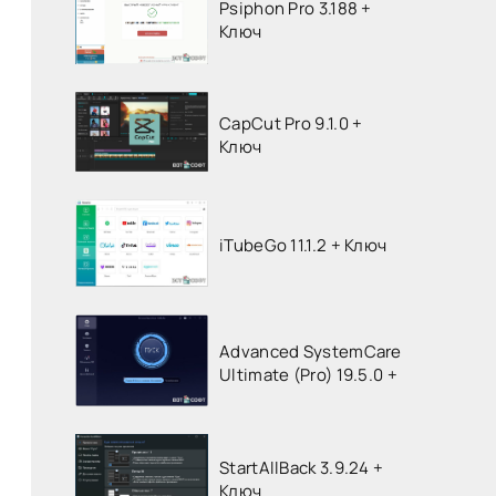
Psiphon Pro 3.188 +
Ключ
CapCut Pro 9.1.0 +
Ключ
iTubeGo 11.1.2 + Ключ
Advanced SystemCare
Ultimate (Pro) 19.5.0 +
StartAllBack 3.9.24 +
Ключ