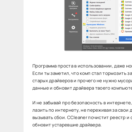
Программа проста в использовании, даже но
Если ты заметил, что комп стал тормозить з
старых драйверов и прочего не нужно мусор
данные и обновит драйвера твоего компьюте
И не забывай про безопасность в интернете,
лазить по интернету, не переживая за свои 
вызывать сбои. CCleaner почистит реестр и с
обновит устаревшие драйвера.