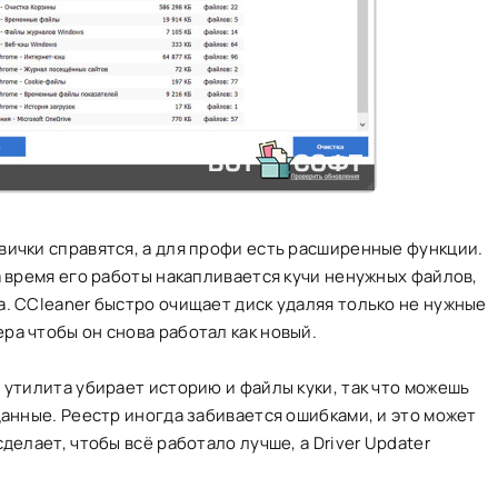
вички справятся, а для профи есть расширенные функции.
а время его работы накапливается кучи ненужных файлов,
а. CCleaner быстро очищает диск удаляя только не нужные
ра чтобы он снова работал как новый.
 утилита убирает историю и файлы куки, так что можешь
данные. Реестр иногда забивается ошибками, и это может
делает, чтобы всё работало лучше, а Driver Updater