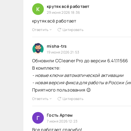
крутяк всё работает
К
29 июня 2026 18:36
крутяк всё работает
Ответить
Цитировать
misha-trs
19 июня 2026 21:53
Обновили CCleaner Pro до версии 6.41.11566
В комплекте:
- новые ключи автоматической активации
- новая версия фикса для работы в России (и
Приятного пользования 😉
Ответить
Цитировать
Гость Артем
Г
7 июня 2026 12:23
Все работает спасибо!