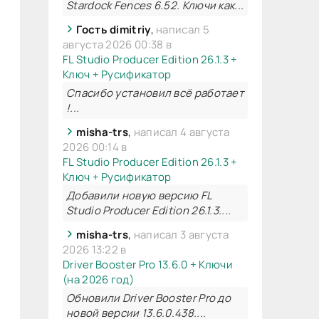
Stardock Fences 6.52. Ключи как...
Гость dimitriy
,
написал 5
августа 2026 00:38 в
FL Studio Producer Edition 26.1.3 +
Ключ + Русификатор
Спасибо установил всё работает
!...
misha-trs
,
написал 4 августа
2026 00:14 в
FL Studio Producer Edition 26.1.3 +
Ключ + Русификатор
Добавили новую версию FL
Studio Producer Edition 26.1.3....
misha-trs
,
написал 3 августа
2026 13:22 в
Driver Booster Pro 13.6.0 + Ключи
(на 2026 год)
Обновили Driver Booster Pro до
новой версии 13.6.0.438....