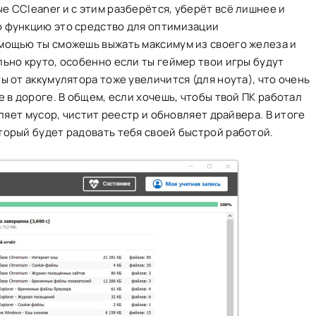
е CCleaner и с этим разберётся, уберёт всё лишнее и
ю функцию это средство для оптимизации
омощью ты сможешь выжать максимум из своего железа и
льно круто, особенно если ты геймер твои игры будут
ы от аккумулятора тоже увеличится (для ноута), что очень
е в дороге. В общем, если хочешь, чтобы твой ПК работал
аляет мусор, чистит реестр и обновляет драйвера. В итоге
торый будет радовать тебя своей быстрой работой.