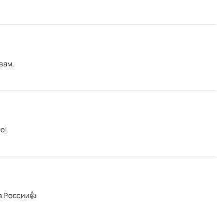
вам.
о!
в России👍