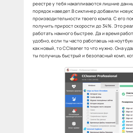
реестре у тебя накапливаются лишние данны
порядок наведет.В сиклинер добавили нову
производительности твоего компа. С его п
получить прирост скорости до 34%. Это реа
работать намного быстрее. Да и время работ
удобно, если ты часто работаешь на ноутбук
как новый, то CCleaner то что нужно. Она уд
ты получишь быстрый и безопасный комп, ко