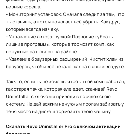
верные кореша.
- Мониторинг установок: Сначала следит за тем, что
ты ставишь, а потом помогает всё убрать. Как друг,
который всегда на чеку.
- Управление автозагрузкой: Позволяет убрать
лишние программы, которые тормозят комп, как
ненужные разговоры на районе.
- Удаление браузерных расширений: Чистит хлам из
браузеров, чтобы всё летало, как на свежем воздухе.
Так что, если ты не хочешь, чтобы твой комп работал,
как старая тачка, которая еле едет, скачивай Revo
Uninstaller с ключом и приводи в порядок свою
систему. Не дай всяким ненужным прогам забирать у
тебя место на диске и тормозить твою машину.
Скачать Revo Uninstaller Pro с ключом активации
бесплатно.