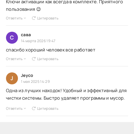
Ключи активации как всегда в комплекте. Приятного
пользования 😉
Ответить
Цитировать
сава
С
14 марта 2026 19:47
спасибо хороший человек все работает
Ответить
Цитировать
Jeyco
J
1 мая 2025 14:29
Одна из лучших находок! Удобный и эффективный для
чистки системы. Быстро удаляет программы и мусор.
Ответить
Цитировать