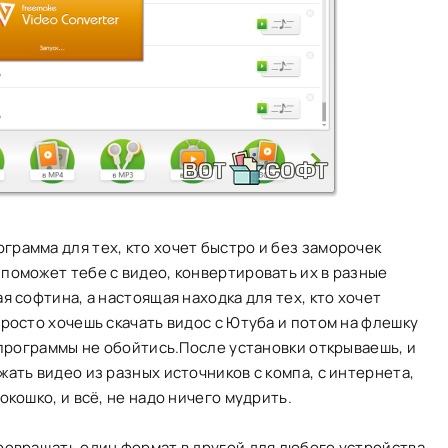
ограмма для тех, кто хочет быстро и без заморочек
поможет тебе с видео, конвертировать их в разные
я софтина, а настоящая находка для тех, кто хочет
росто хочешь скачать видос с Ютуба и потом на флешку
 программы не обойтись.После установки открываешь, и
ать видео из разных источников с компа, с интернета,
окошко, и всё, не надо ничего мудрить.
ревращать один формат в другой для любого устройства.