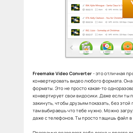
Freemake Video Converter
- это отличная пр
конвертировать видео любого формата. Она 
форматы. Это не просто какая-то одноразова
конвертирует свои видосики. Даже если ты п
закинуть, чтобы друзьям показать, без этой
там выбираешь что тебе нужно. Можно загруж
даже с телефонов. Ты просто тащишь файл в 
Программа позволяет тебе легко и просто п