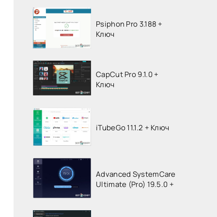
Psiphon Pro 3.188 +
Ключ
CapCut Pro 9.1.0 +
Ключ
iTubeGo 11.1.2 + Ключ
Advanced SystemCare
Ultimate (Pro) 19.5.0 +