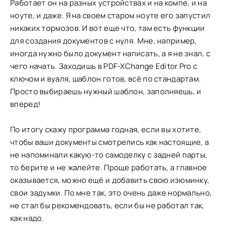
Работает он на разных устройствах и на компе, и на
ноуте, и даже. Я на своем старом ноуте его запустил
никаких тормозов. И вот еще что, там есть функции
для создания документов с нуля. Мне, например,
иногда нужно было документ написать, а я не знал, с
чего начать. Заходишь в PDF-XChange Editor Pro с
ключом и вуаля, шаблон готов, всё по стандартам.
Просто выбираешь нужный шаблон, заполняешь, и
вперед!
По итогу скажу программа годная, если вы хотите,
чтобы ваши документы смотрелись как настоящие, а
не напоминали какую-то самоделку с задней парты,
то берите и не жалейте. Проще работать, а главное
оказывается, можно ещё и добавить свою изюминку,
свои задумки. По мне так, это очень даже нормально,
не стал бы рекомендовать, если бы не работал так,
как надо.